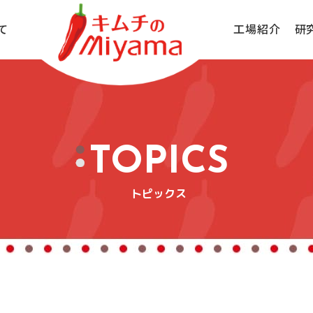
て
工場紹介
研
主菜・メインおかず
こだわりシリーズ
本格シリーズ
副菜・小鉢
TOPICS
トピックス